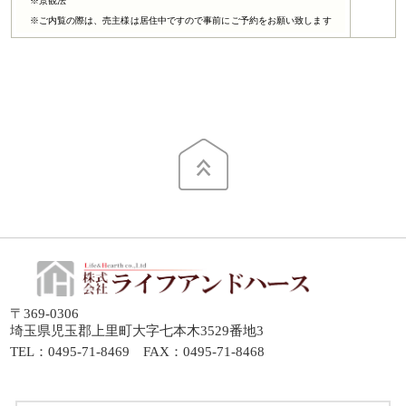
※景観法
※ご内覧の際は、売主様は居住中ですので事前にご予約をお願い致します
<(_ _)>
写真リクエストはこちら
（居住中の為、許可が得られた場合外観のみ）
周辺情報
●本庄児玉インター…約1075ｍ
●ベイシアゲート本庄早稲田…約2085ｍ
●認定こども園コウガの森・共和…約1735ｍ
●セブンイレブン本庄早稲田西店…約1705ｍ
〒369-0306
埼玉県児玉郡上里町大字七本木3529番地3
TEL：0495-71-8469 FAX：0495-71-8468