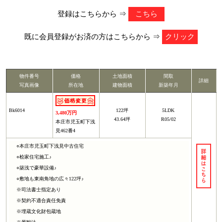
登録はこちらから ⇒
こちら
既に会員登録がお済の方はこちらから ⇒
クリック
物件番号
価格
土地面積
間取
詳細
写真画像
所在地
建物面積
新築年月
Bk6014
122坪
5LDK
3,480万円
43.64坪
R05/02
本庄市児玉町下浅
見462番4
○本庄市児玉町下浅見中古住宅
○桧家住宅施工♪
○築浅で豪華設備♪
○敷地も東南角地の広々122坪♪
※司法書士指定あり
※契約不適合責任免責
※埋蔵文化財包蔵地