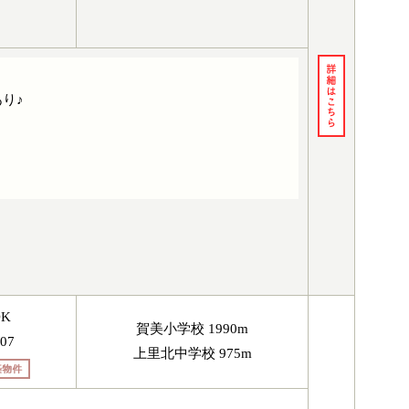
り♪
DK
賀美小学校 1990m
/07
上里北中学校 975m