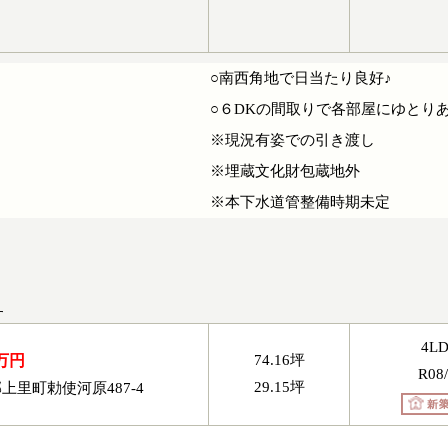
○南西角地で日当たり良好♪
○６DKの間取りで各部屋にゆとりあ
※現況有姿での引き渡し
※埋蔵文化財包蔵地外
※本下水道管整備時期未定
す。
4L
0万円
74.16坪
R08
29.15坪
上里町勅使河原487-4