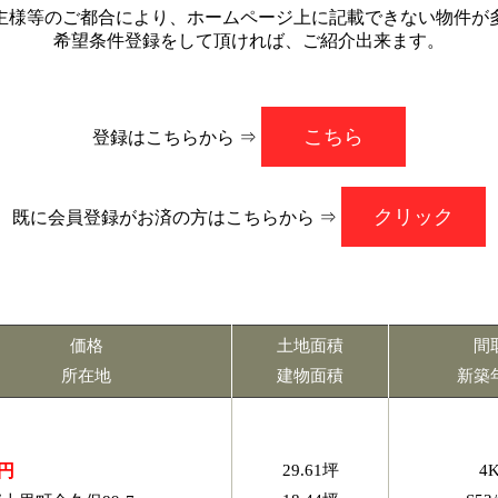
主様等のご都合により、ホームページ上に記載できない物件が
希望条件登録をして頂ければ、ご紹介出来ます。
こちら
登録はこちらから ⇒
クリック
既に会員登録がお済の方はこちらから ⇒
価格
土地面積
間
所在地
建物面積
新築
万円
29.61坪
4