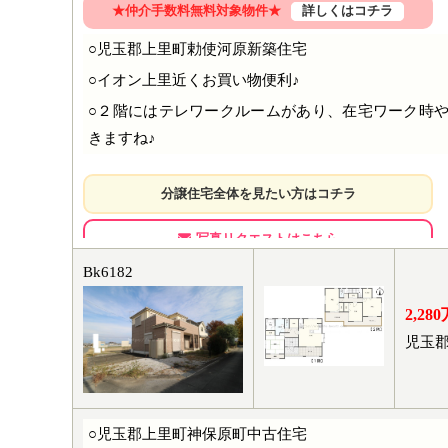
●神保原幼稚園…約580ｍ
★仲介手数料無料対象物件★
詳しくはコチラ
●上里イオン…約725ｍ
○児玉郡上里町勅使河原新築住宅
●カインズホーム上里本庄店…約1575ｍ
○イオン上里近くお買い物便利♪
○２階にはテレワークルームがあり、在宅ワーク時
きますね♪
分譲住宅全体を見たい方はコチラ
写真リクエストはこちら
Bk6182
周辺情報
2,28
児玉郡
●町立図書館…約400ｍ
●上里町役場…約790ｍ
●ローソン上里役場前店…約785ｍ
○児玉郡上里町神保原町中古住宅
●イオン上里…約660ｍ